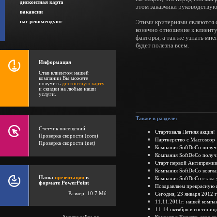
дисконтная карта
этом заказчики руководствую
вакансии
Этими критериями являются с
нас рекомендуют
конечно отношение к клиент
факторы, а так же узнать мне
будет полезна всем.
Информация
Став клиентом нашей
компании Вы можете
получить
дисконтную карту
и скидки на любые наши
услуги.
Также в разделе:
Счетчик посещений
Стартовала Летняя акция!
Проверка скорости (com)
Партнерство с Macroscop
Проверка скорости (net)
Компания SoftDeCo получи
Компания SoftDeCo получ
Старт первой Антипремии
Компания SoftDeCo возгла
Наша
презентация
в
Компания SoftDeCo стала
формате PowerPoint
Поздравляем прекрасную 
Размер: 10.7 Мб
Сегодня, 23 января 2012 
11.11.2011г. нашей компа
11-14 октября в гостиниц