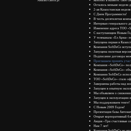
Контент в Казнете: свое с
Осталось меньше недели д
2-ая Казахстанская недел
С Днем Программиста!
В честь десятилетия комп
Интервью генерального д
Изменение адреса ТОО «
С наступающим Новым Го
У телеканала «Ел Арна» п
Запущена первая в Казахс
Компания SoftDeCo вступ
Запущена пилотная верси
Подписание договора меж
Приглашаем принять участ
Компания «SoftDeCo» полу
Компания «SoftDeCo» объя
Компании SoftDeCo испол
ТОО «SoftDeCo» стало оф
Завершены работы над но
Запущен в опытную экспл
Мы объявляем о снижении
Запущен в эксплуатацию 
Мы поддерживаем тенге!
С Новым 2009 Годом!
Презентация базы Автом
Открыт корпоративный бл
Акция «Три счастливые с
Нам 7 лет!
Компания SoftDeCo во вт