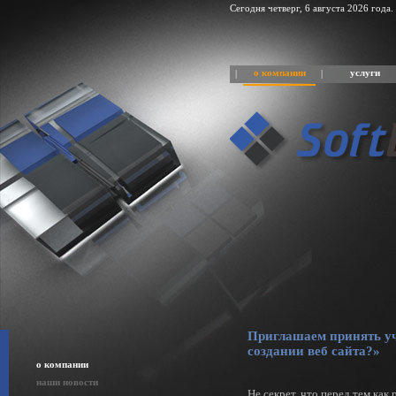
Сегодня четверг, 6 августа 2026 года.
о компании
услуги
|
|
Приглашаем принять уча
создании веб сайта?»
о компании
наши новости
Не секрет, что перед тем как