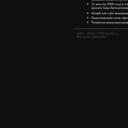
22 августа 2008 года в с
проекта базы Автоматиз
Новый web-сайт компании
Наша компания стала о
Четвертая международна
2001 - 2026 © ТОО SoftDeCo
Все права защищены.