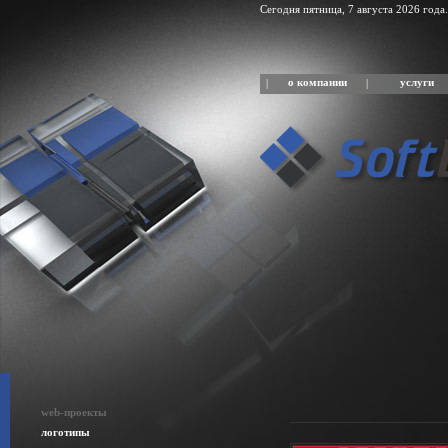
Сегодня пятница, 7 августа 2026 года.
о компании
услуги
|
|
web-проекты
логотипы