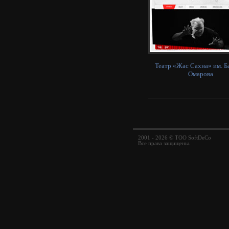
Театр «Жас Сахна» им. Б
Омарова
2001 - 2026 © ТОО SoftDeCo
Все права защищены.