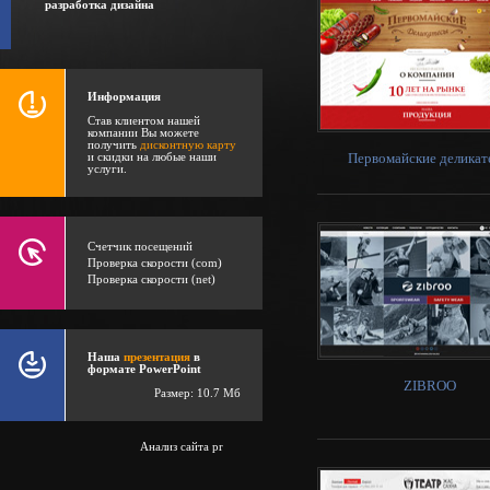
разработка дизайна
Информация
Став клиентом нашей
компании Вы можете
получить
дисконтную карту
Первомайские делика
и скидки на любые наши
услуги.
Счетчик посещений
Проверка скорости (com)
Проверка скорости (net)
Наша
презентация
в
формате PowerPoint
ZIBROO
Размер: 10.7 Мб